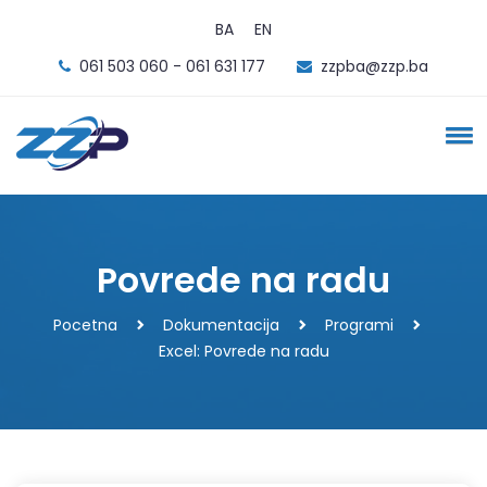
BA
EN
061 503 060 - 061 631 177
zzpba@zzp.ba
Povrede na radu
Pocetna
Dokumentacija
Programi
Excel: Povrede na radu