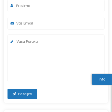
Info
Posaljite