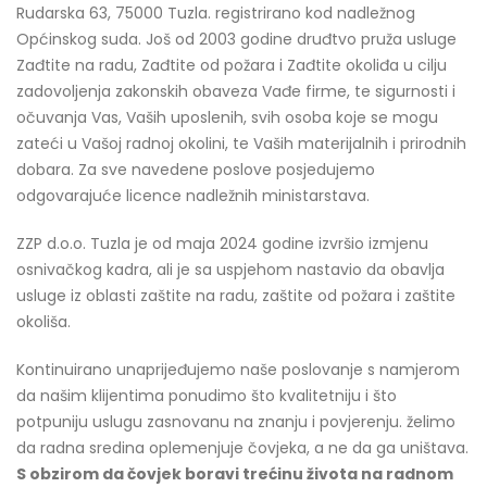
Rudarska 63, 75000 Tuzla. registrirano kod nadležnog
Općinskog suda. Još od 2003 godine druđtvo pruža usluge
Zađtite na radu, Zađtite od požara i Zađtite okoliđa u cilju
zadovoljenja zakonskih obaveza Vađe firme, te sigurnosti i
očuvanja Vas, Vaših uposlenih, svih osoba koje se mogu
zateći u Vašoj radnoj okolini, te Vaših materijalnih i prirodnih
dobara. Za sve navedene poslove posjedujemo
odgovarajuće licence nadležnih ministarstava.
ZZP d.o.o. Tuzla je od maja 2024 godine izvršio izmjenu
osnivačkog kadra, ali je sa uspjehom nastavio da obavlja
usluge iz oblasti zaštite na radu, zaštite od požara i zaštite
okoliša.
Kontinuirano unaprijeđujemo naše poslovanje s namjerom
da našim klijentima ponudimo što kvalitetniju i što
potpuniju uslugu zasnovanu na znanju i povjerenju. želimo
da radna sredina oplemenjuje čovjeka, a ne da ga uništava.
S obzirom da čovjek boravi trećinu života na radnom