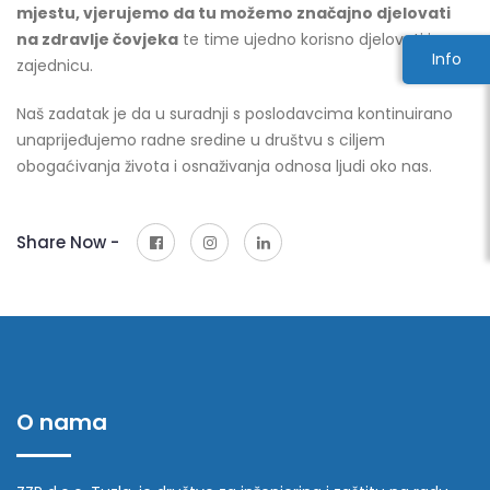
mjestu, vjerujemo da tu možemo značajno djelovati
na zdravlje čovjeka
te time ujedno korisno djelovati i na
Info
zajednicu.
Naš zadatak je da u suradnji s poslodavcima kontinuirano
unaprijeđujemo radne sredine u društvu s ciljem
obogaćivanja života i osnaživanja odnosa ljudi oko nas.
Share Now -
O nama