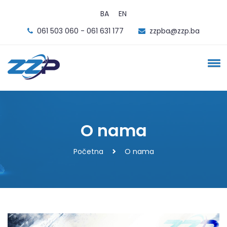
BA
EN
061 503 060 - 061 631 177
zzpba@zzp.ba
O nama
Početna
O nama