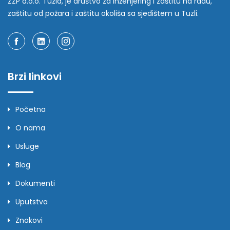
ZZP d.o.o. Tuzla, je društvo za inženjering i zaštitu na radu,
zaštitu od požara i zaštitu okoliša sa sjedištem u Tuzli.
Brzi linkovi
Početna
O nama
Usluge
Blog
Dokumenti
Uputstva
Znakovi